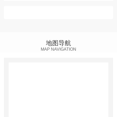
提交
地图导航
MAP NAVIGATION