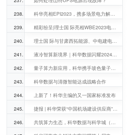
如何处理山特UPS电源出现故障？
科华亮相EPI2023，携多场景电力解决方案驱动创新未来
精彩纷呈|理士国 际亮相WBE2023电池产业博览会
理士国 际与甘肃西拓能源、中电建电力投资集团进行项目交流
液冷智算新境界｜科华数据闪耀2024开放数据中心大会
量子算力新应用，科华携手玻色量子为高等院校提供量子计算云平台服务
科华数据与清微智能达成战略合作
上新了！科华主编的又一国家标准发布
捷报 | 科华荣获“中国机场建设供应商”，全力护航“四型机场” 建设
共筑算力生态，科华数据与科学城（广州）数字科技集团签署战略合作协议